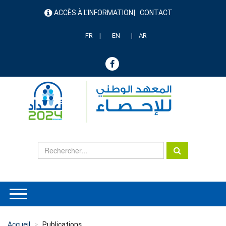
Aller
ACCÈS À L'INFORMATION
CONTACT
au
menu
contenu
header
principal
FR
EN
AR
Accueil
Publications