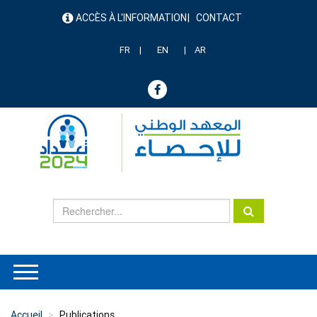
Aller
ACCÈS À L'INFORMATION
CONTACT
au
menu
contenu
header
principal
FR
EN
AR
Accueil
Publications