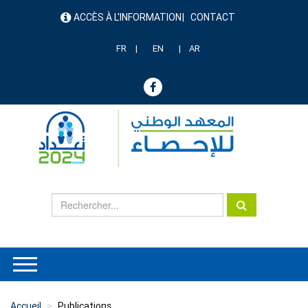
Aller
ACCÈS À L'INFORMATION
CONTACT
au
menu
contenu
header
principal
FR
EN
AR
Accueil
Publications