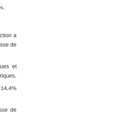
%.
ction a
usse de
ques et
riques.
 14,4%
isse de