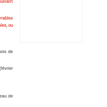
suivant
vrables
les, ou
mois de
évrier
veau de