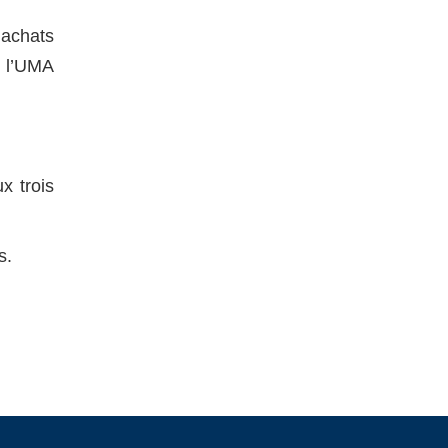
 achats
, l’UMA
x trois
s.