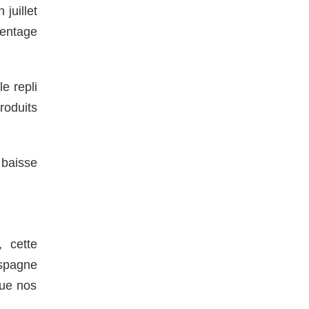
juillet
centage
e repli
oduits
 baisse
 cette
Espagne
que nos