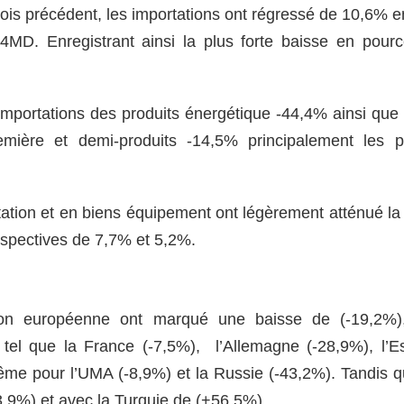
ois précédent, les importations ont régressé de 10,6% en 
4MD. Enregistrant ainsi la plus forte baisse en pour
importations des produits énergétique -44,4% ainsi que l
mière et demi-produits -14,5% principalement les pr
ation et en biens équipement ont légèrement atténué la
espectives de 7,7% et 5,2%.
nion européenne ont marqué une baisse de (-19,2%),
 tel que la France (-7,5%), l’Allemagne (-28,9%), l’
e même pour l’UMA (-8,9%) et la Russie (-43,2%). Tandis 
,9%) et avec la Turquie de (+56,5%).