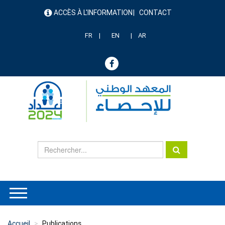
Aller
ACCÈS À L'INFORMATION
CONTACT
au
menu
contenu
header
principal
FR
EN
AR
Accueil
Publications