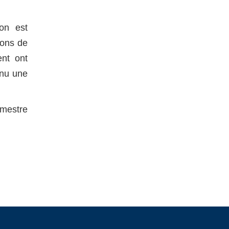
on est
ions de
nt ont
nnu une
imestre