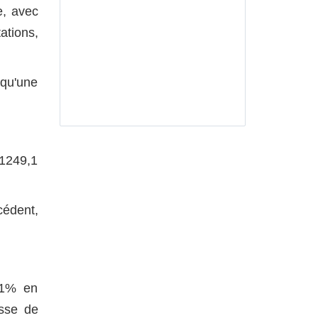
e, avec
ations,
 qu'une
 1249,1
édent,
,1% en
usse de