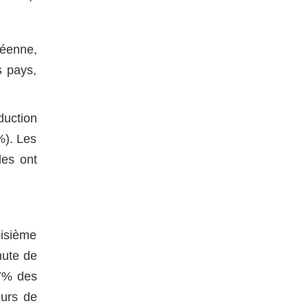
péenne,
s pays,
duction
%). Les
les ont
oisième
hute de
,7% des
eurs de