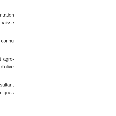
ntation
 baisse
t connu
t agro-
d'olive
sultant
aniques