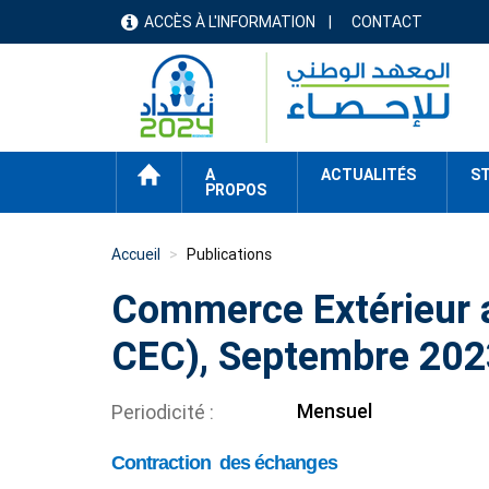
Aller
ACCÈS À L'INFORMATION
CONTACT
menu
au
contenu
header
principal
ACCUEIL
A
ACTUALITÉS
ST
PROPOS
Accueil
Publications
Commerce Extérieur a
CEC), Septembre 202
Mensuel
Periodicité
Contraction des échanges