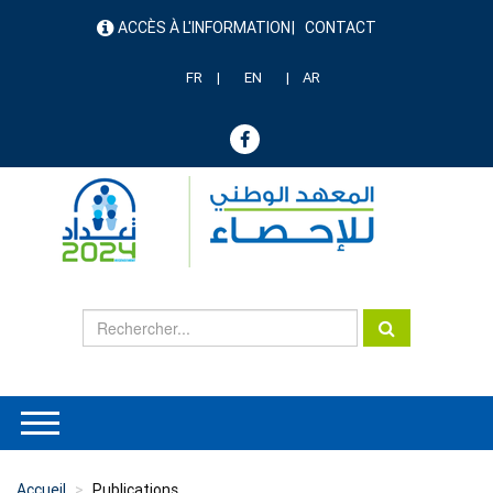
Aller
ACCÈS À L'INFORMATION
CONTACT
au
menu
contenu
header
principal
FR
EN
AR
Accueil
Publications