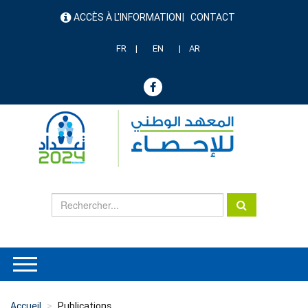
Aller
ACCÈS À L'INFORMATION
CONTACT
au
menu
contenu
header
principal
FR
EN
AR
Accueil
Publications