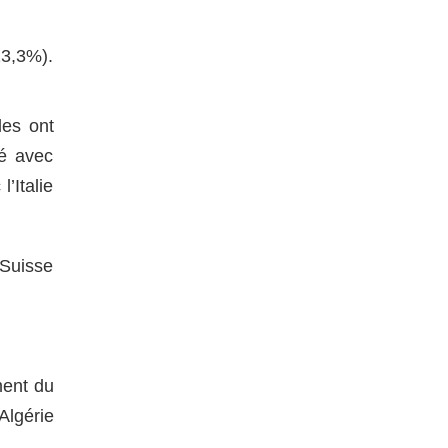
13,3%).
les ont
té avec
’Italie
 Suisse
ment du
Algérie