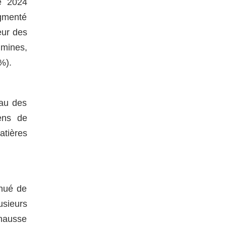
e 2024
ugmenté
eur des
 mines,
%).
eau des
ens de
atières
inué de
usieurs
 hausse