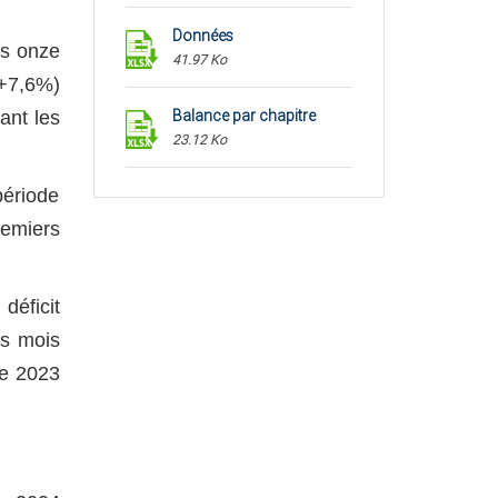
Données
es onze
41.97 Ko
(+7,6%)
ant les
Balance par chapitre
23.12 Ko
période
Balance par pays
27.53 Ko
remiers
déficit
rs mois
ée 2023