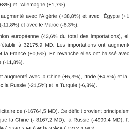
 (+8%) et l’Allemagne (+1,7%)
.
t augmenté avec l’Algérie (+38,8%) et avec l’Égypte (+
(-11,8%) et avec le Maroc (-8,3%).
nion européenne (43,6% du total des importations), el
’établir à 32175,9 MD. Les importations ont augmen
 la France (+0,5%). En revanche elles ont baissé avec l
e (-11,8%).
t augmenté avec la Chine (+5,3%), l’Inde (+4,5%) et la
 la Russie (-21,5%) et la Turquie (-6,8%).
citaire de (-16764,5 MD). Ce déficit provient principale
s que la Chine (- 8167,2 MD), la Russie (-4990,4 MD), l’
nde (-1290,2 MD) et la Grèce (-1212,4 MD).