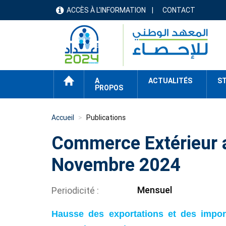
Aller
ACCÈS À L'INFORMATION
CONTACT
menu
au
contenu
header
principal
ACCUEIL
A
ACTUALITÉS
ST
PROPOS
Accueil
Publications
Commerce Extérieur a
Novembre 2024
Mensuel
Periodicité
Hausse des exportations et des impor