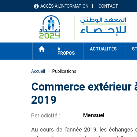
Aller
ACCÈS À L'INFORMATION
CONTACT
menu
au
contenu
header
principal
ACCUEIL
A
ACTUALITÉS
ST
PROPOS
Accueil
Publications
Commerce extérieur à
2019
Mensuel
Periodicité
Au cours de l’année 2019, les échanges c