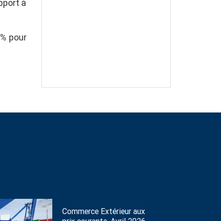
pport à
8% pour
Commerce Extérieur aux