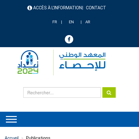
Aller
ACCÈS À L'INFORMATION
CONTACT
au
menu
contenu
header
principal
FR
EN
AR
Accueil
Publications