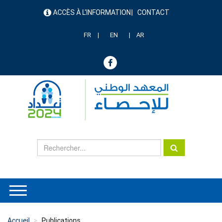
Aller
ACCÈS À L'INFORMATION
CONTACT
au
menu
contenu
header
principal
FR
EN
AR
Accueil
Publications