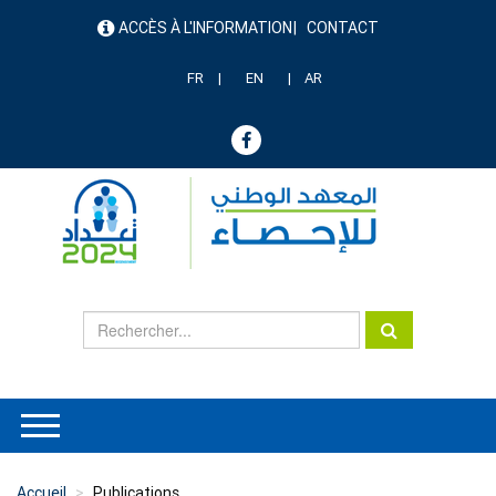
Aller
ACCÈS À L'INFORMATION
CONTACT
au
menu
contenu
header
principal
FR
EN
AR
Accueil
Publications