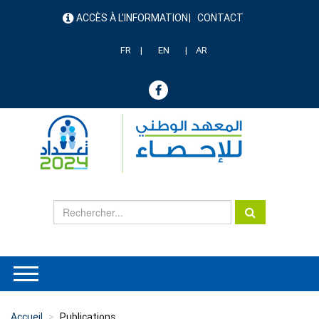
Aller
ACCÈS À L'INFORMATION
CONTACT
au
menu
contenu
header
principal
FR
EN
AR
Accueil
Publications