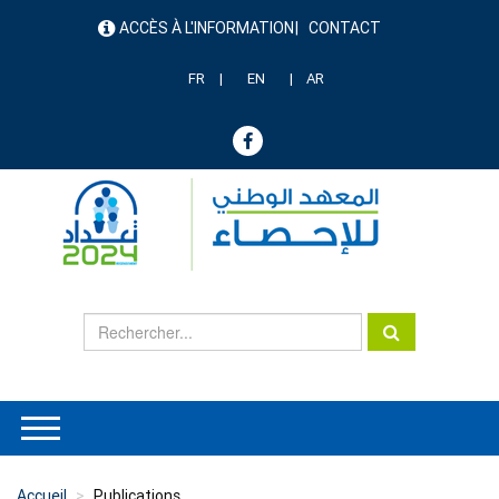
Aller
ACCÈS À L'INFORMATION
CONTACT
au
menu
contenu
header
principal
FR
EN
AR
Accueil
Publications