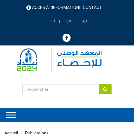
Aller
ACCÈS À L'INFORMATION
CONTACT
au
menu
contenu
header
principal
FR
EN
AR
Accueil
Publications