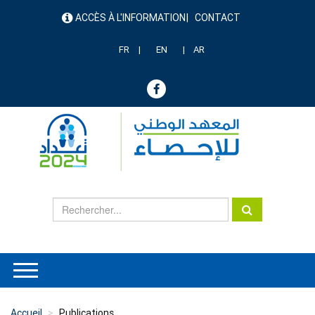
Aller
ACCÈS À L'INFORMATION
CONTACT
au
menu
contenu
header
principal
FR
EN
AR
Accueil
Publications