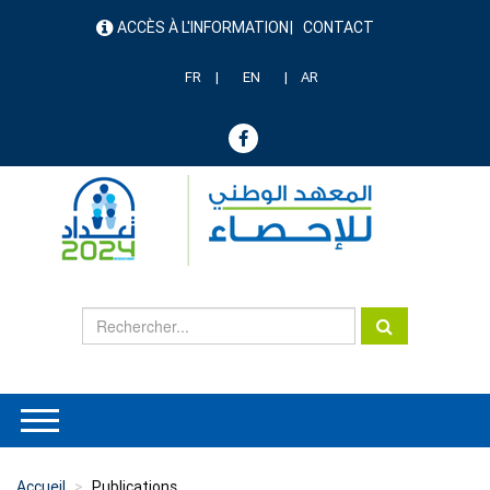
Aller
ACCÈS À L'INFORMATION
CONTACT
au
menu
contenu
header
principal
FR
EN
AR
Accueil
Publications