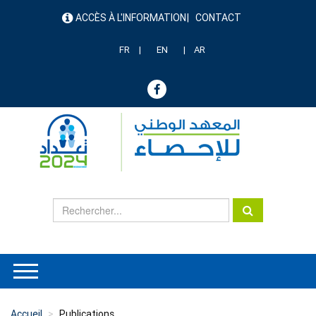
Aller
ACCÈS À L'INFORMATION
CONTACT
au
menu
contenu
header
principal
FR
EN
AR
Accueil
Publications