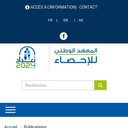
Aller
ACCÈS À L'INFORMATION
CONTACT
au
menu
contenu
header
principal
FR
EN
AR
Accueil
Publications