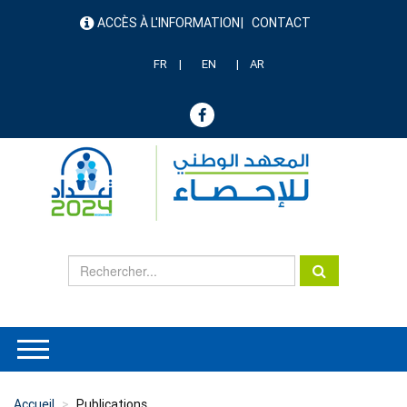
Aller
ACCÈS À L'INFORMATION
CONTACT
au
menu
contenu
header
principal
FR
EN
AR
Accueil
Publications