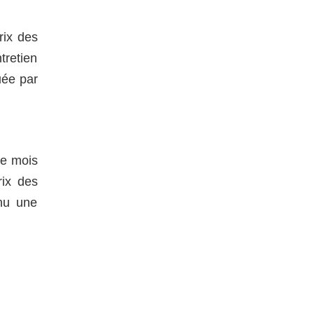
rix des
tretien
uée par
le mois
rix des
nnu une