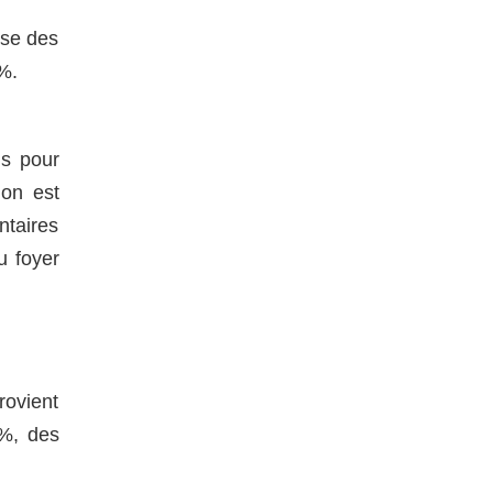
sse des
1%.
is pour
ion est
ntaires
u foyer
ovient
3%, des