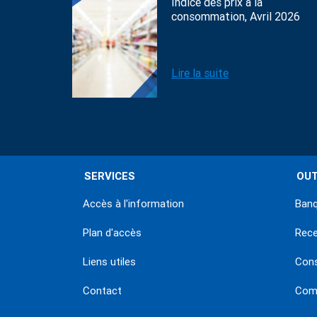
Indice des prix à la
consommation, Avril 2026
Lire la suite
SERVICES
OUT
Accès à l'information
Banq
Plan d'accès
Rec
Liens utiles
Con
Contact
Comm