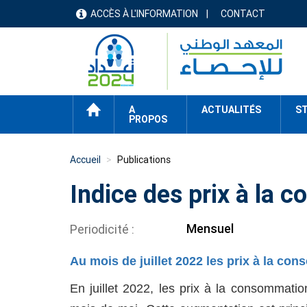
Aller
ACCÈS À L'INFORMATION
CONTACT
menu
au
contenu
header
principal
ACCUEIL
A
ACTUALITÉS
ST
PROPOS
Accueil
Publications
Indice des prix à la 
Mensuel
Periodicité
Au mois de juillet 2022 les prix à la 
En juillet 2022, les prix à la consommat