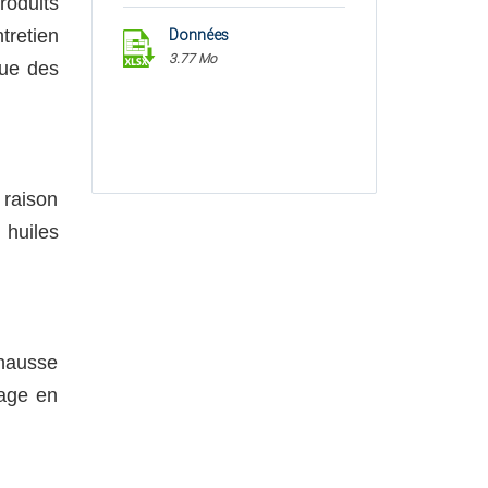
roduits
tretien
Données
3.77 Mo
que des
 raison
 huiles
hausse
nage en