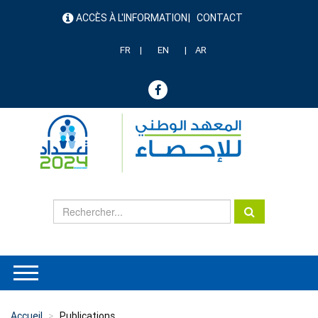
Aller
ACCÈS À L'INFORMATION
CONTACT
au
menu
contenu
header
principal
FR
EN
AR
Accueil
Publications