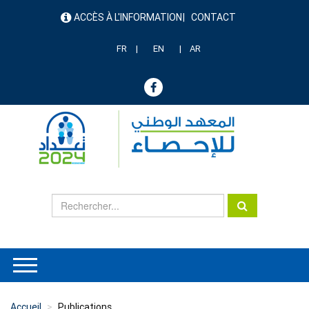
Aller
ACCÈS À L'INFORMATION
CONTACT
au
menu
contenu
header
principal
FR
EN
AR
Accueil
Publications