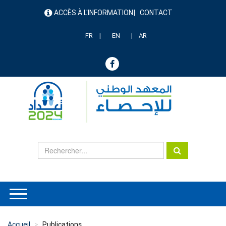
Aller
ACCÈS À L'INFORMATION
CONTACT
au
menu
contenu
header
principal
FR
EN
AR
Accueil
Publications