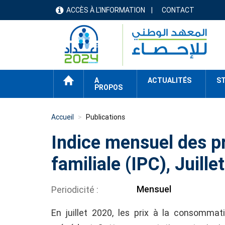
Aller
ACCÈS À L'INFORMATION
CONTACT
menu
au
contenu
header
principal
ACCUEIL
A
ACTUALITÉS
ST
PROPOS
Accueil
Publications
Indice mensuel des p
familiale (IPC), Juille
Mensuel
Periodicité
En juillet 2020, les prix à la consomm