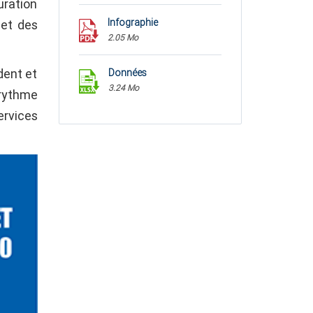
uration
Infographie
 et des
2.05 Mo
dent et
Données
3.24 Mo
rythme
ervices