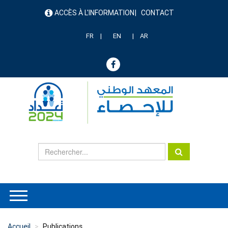
Aller
ACCÈS À L'INFORMATION
CONTACT
au
menu
contenu
header
principal
FR
EN
AR
Accueil
Publications