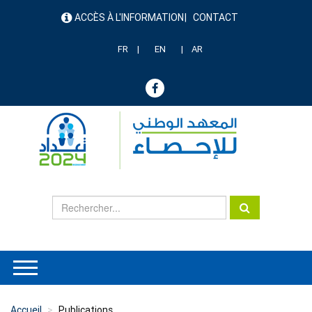
Aller
ACCÈS À L'INFORMATION
CONTACT
au
menu
contenu
header
principal
FR
EN
AR
Accueil
Publications