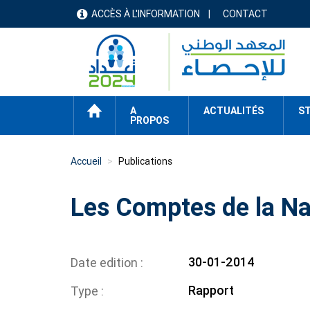
Aller
ACCÈS À L'INFORMATION
CONTACT
menu
au
contenu
header
principal
ACCUEIL
A
ACTUALITÉS
ST
PROPOS
Accueil
Publications
Les Comptes de la N
30-01-2014
Date edition
Rapport
Type