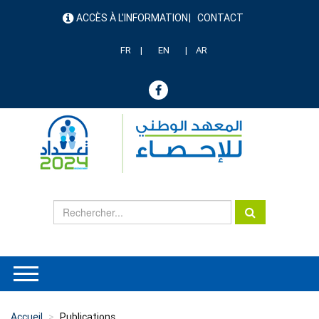
Aller
ACCÈS À L'INFORMATION
CONTACT
au
menu
contenu
header
principal
FR
EN
AR
Accueil
Publications