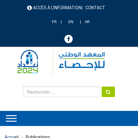
Aller
ACCÈS À L'INFORMATION
CONTACT
au
menu
contenu
header
principal
FR
EN
AR
Accueil
Publications