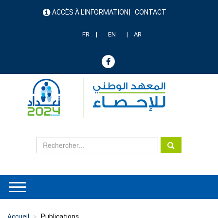
Aller
ACCÈS À L'INFORMATION
CONTACT
au
menu
contenu
header
principal
FR
EN
AR
Accueil
Publications