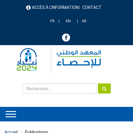
Aller
ACCÈS À L'INFORMATION
CONTACT
au
menu
contenu
header
principal
FR
EN
AR
Accueil
Publications