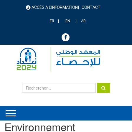
Aller
ACCÈS À L'INFORMATION
CONTACT
au
menu
contenu
header
principal
FR
EN
AR
Environnement