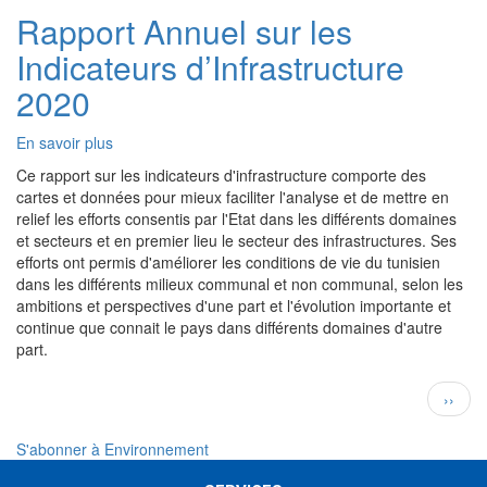
2020
Rapport Annuel sur les
Indicateurs d’Infrastructure
2020
En savoir plus
sur
Rapport
Ce rapport sur les indicateurs d'infrastructure comporte des
Annuel
cartes et données pour mieux faciliter l'analyse et de mettre en
sur
relief les efforts consentis par l'Etat dans les différents domaines
les
et secteurs et en premier lieu le secteur des infrastructures. Ses
Indicateurs
efforts ont permis d'améliorer les conditions de vie du tunisien
d’Infrastructure
dans les différents milieux communal et non communal, selon les
2020
ambitions et perspectives d'une part et l'évolution importante et
continue que connait le pays dans différents domaines d'autre
part.
Pagination
Page
››
suivan
S'abonner à Environnement