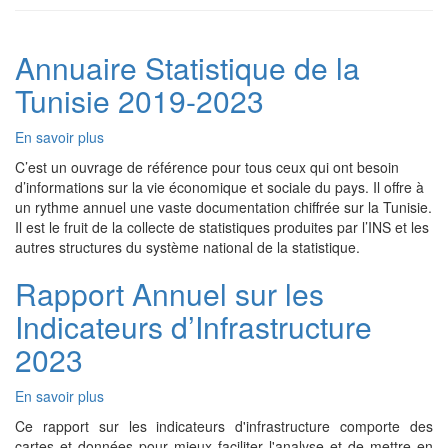
Annuaire Statistique de la
Tunisie 2019-2023
En savoir plus
sur
Annuaire
C’est un ouvrage de référence pour tous ceux qui ont besoin
Statistique
d’informations sur la vie économique et sociale du pays. Il offre à
de
un rythme annuel une vaste documentation chiffrée sur la Tunisie.
la
Il est le fruit de la collecte de statistiques produites par l’INS et les
Tunisie
autres structures du système national de la statistique.
2019-
2023
Rapport Annuel sur les
Indicateurs d’Infrastructure
2023
En savoir plus
sur
Rapport
Ce rapport sur les indicateurs d'infrastructure comporte des
Annuel
cartes et données pour mieux faciliter l'analyse et de mettre en