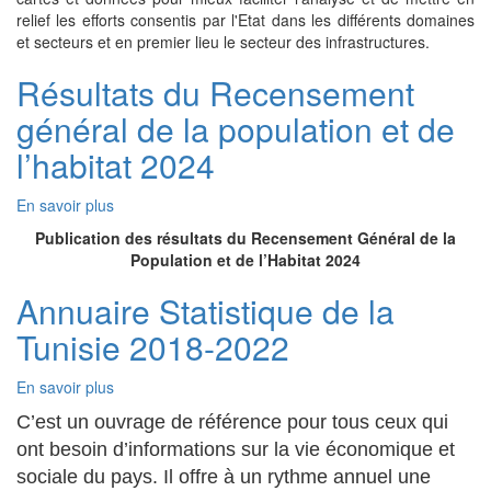
sur
relief les efforts consentis par l'Etat dans les différents domaines
les
et secteurs et en premier lieu le secteur des infrastructures.
Indicateurs
d’Infrastructure
Résultats du Recensement
2023
général de la population et de
l’habitat 2024
En savoir plus
sur
Résultats
Publication des résultats du Recensement Général de la
du
Population et de l’Habitat 2024
Recensement
général
Annuaire Statistique de la
de
Tunisie 2018-2022
la
population
et
En savoir plus
sur
de
Annuaire
C’est un ouvrage de référence pour tous ceux qui
l’habitat
Statistique
2024
ont besoin d’informations sur la vie économique et
de
la
sociale du pays. Il offre à un rythme annuel une