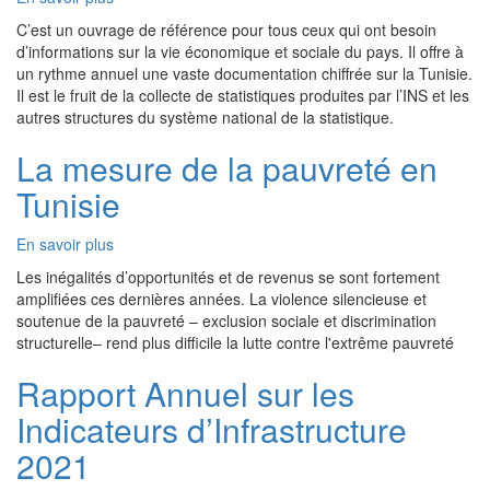
Annuaire
C’est un ouvrage de référence pour tous ceux qui ont besoin
Statistique
d’informations sur la vie économique et sociale du pays. Il offre à
de
un rythme annuel une vaste documentation chiffrée sur la Tunisie.
la
Il est le fruit de la collecte de statistiques produites par l’INS et les
Tunisie
autres structures du système national de la statistique.
2017-
2021
La mesure de la pauvreté en
Tunisie
En savoir plus
sur
La
Les inégalités d’opportunités et de revenus se sont fortement
mesure
amplifiées ces dernières années. La violence silencieuse et
de
soutenue de la pauvreté – exclusion sociale et discrimination
la
structurelle– rend plus difficile la lutte contre l'extrême pauvreté
pauvreté
en
Rapport Annuel sur les
Tunisie
Indicateurs d’Infrastructure
2021