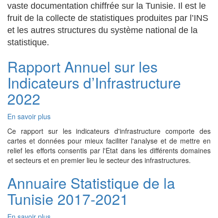
Tunisie
vaste documentation chiffrée sur la Tunisie. Il est le
2018-
fruit de la collecte de statistiques produites par l’INS
2022
et les autres structures du système national de la
statistique.
Rapport Annuel sur les
Indicateurs d’Infrastructure
2022
En savoir plus
sur
Rapport
Ce rapport sur les indicateurs d'infrastructure comporte des
Annuel
cartes et données pour mieux faciliter l'analyse et de mettre en
sur
relief les efforts consentis par l'Etat dans les différents domaines
les
et secteurs et en premier lieu le secteur des infrastructures.
Indicateurs
d’Infrastructure
Annuaire Statistique de la
2022
Tunisie 2017-2021
En savoir plus
sur