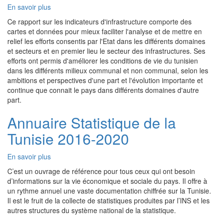
En savoir plus
sur
Rapport
Ce rapport sur les indicateurs d'infrastructure comporte des
Annuel
cartes et données pour mieux faciliter l'analyse et de mettre en
sur
relief les efforts consentis par l'Etat dans les différents domaines
les
et secteurs et en premier lieu le secteur des infrastructures. Ses
Indicateurs
efforts ont permis d'améliorer les conditions de vie du tunisien
d’Infrastructure
dans les différents milieux communal et non communal, selon les
2021
ambitions et perspectives d'une part et l'évolution importante et
continue que connait le pays dans différents domaines d'autre
part.
Annuaire Statistique de la
Tunisie 2016-2020
En savoir plus
sur
Annuaire
C’est un ouvrage de référence pour tous ceux qui ont besoin
Statistique
d’informations sur la vie économique et sociale du pays. Il offre à
de
un rythme annuel une vaste documentation chiffrée sur la Tunisie.
la
Il est le fruit de la collecte de statistiques produites par l’INS et les
Tunisie
autres structures du système national de la statistique.
2016-