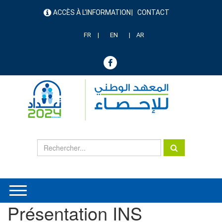
Aller
ACCÈS À L'INFORMATION
CONTACT
au
menu
contenu
header
principal
FR
EN
AR
Présentation INS