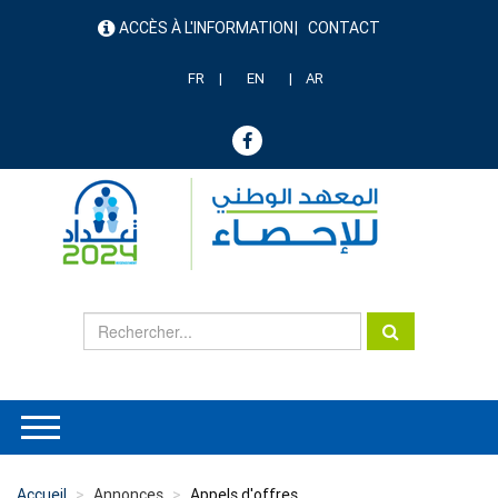
Aller
ACCÈS À L'INFORMATION
CONTACT
au
menu
contenu
header
principal
FR
EN
AR
Accueil
Annonces
Appels d'offres