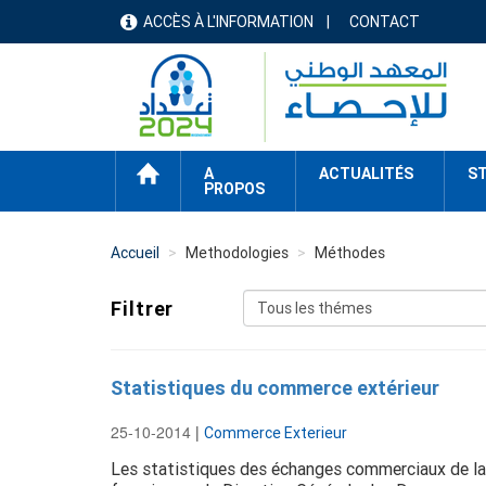
Aller
ACCÈS À L'INFORMATION
CONTACT
menu
au
contenu
header
principal
ACCUEIL
A
ACTUALITÉS
ST
PROPOS
Accueil
Methodologies
Méthodes
menu
Filtrer
methode
Statistiques du commerce extérieur
25-10-2014
|
Commerce Exterieur
Les statistiques des échanges commerciaux de la 