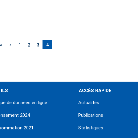
Première
«
Page
‹
Page
1
Page
2
Page
3
Page
4
page
précédente
courante
ILS
ACCÈS RAPIDE
ue de données en ligne
Actualités
ensement 2024
Publications
sommation 2021
Statistiques