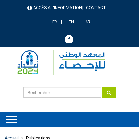
Aller
ACCÈS À L'INFORMATION
CONTACT
au
menu
contenu
header
principal
FR
EN
AR
Accueil
Publications