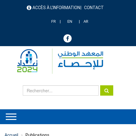
Aller
ACCÈS À L'INFORMATION
CONTACT
au
menu
contenu
header
principal
FR
EN
AR
Accueil
Publications