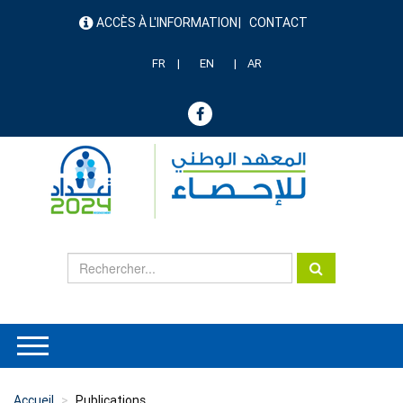
Aller
ACCÈS À L'INFORMATION
CONTACT
au
menu
contenu
header
principal
FR
EN
AR
Accueil
Publications