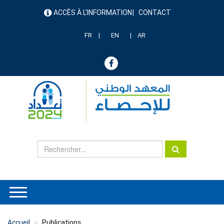
Aller
ACCÈS À L'INFORMATION
CONTACT
au
menu
contenu
header
principal
FR
EN
AR
Accueil
Publications