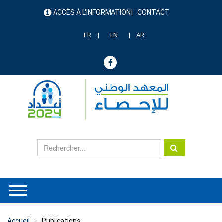
Aller
ACCÈS À L'INFORMATION
CONTACT
au
menu
contenu
header
principal
FR
EN
AR
Accueil
Publications