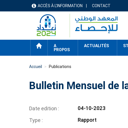
Aller
ACCÈS À L'INFORMATION
CONTACT
menu
au
contenu
header
principal
ACCUEIL
A
ACTUALITÉS
ST
PROPOS
Accueil
Publications
Bulletin Mensuel de la
04-10-2023
Date edition
Rapport
Type