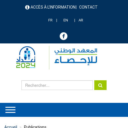
Aller
ACCÈS À L'INFORMATION
CONTACT
au
menu
contenu
header
principal
FR
EN
AR
Accueil
Publications