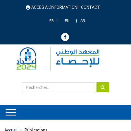
Aller
ACCÈS À L'INFORMATION
CONTACT
au
menu
contenu
header
principal
FR
EN
AR
Accueil
Publications