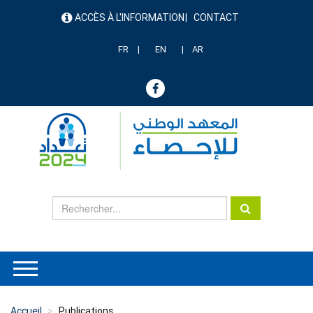
Aller
ACCÈS À L'INFORMATION
CONTACT
au
menu
contenu
header
principal
FR
EN
AR
Accueil
Publications