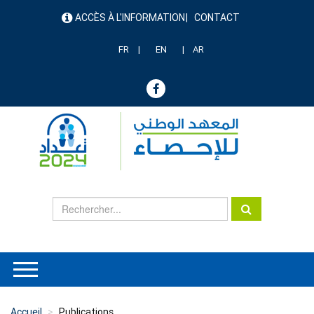
Aller
ACCÈS À L'INFORMATION
CONTACT
au
menu
contenu
header
principal
FR
EN
AR
Accueil
Publications