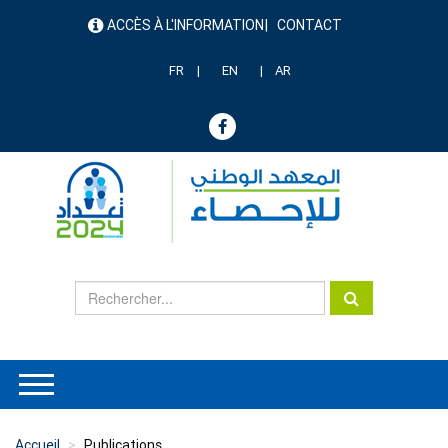
Aller
ACCÈS À L'INFORMATION
CONTACT
au
menu
contenu
header
principal
FR
EN
AR
Accueil
Publications