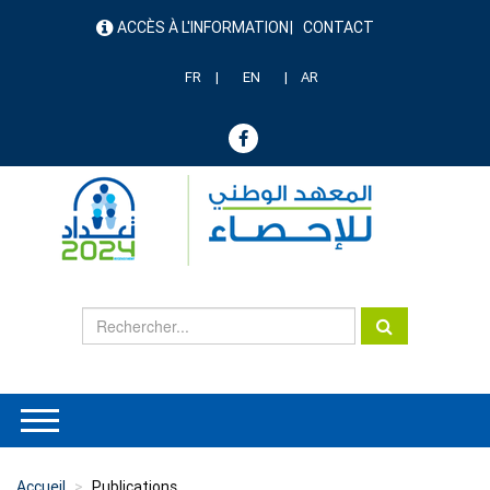
Aller
ACCÈS À L'INFORMATION
CONTACT
au
menu
contenu
header
principal
FR
EN
AR
Accueil
Publications