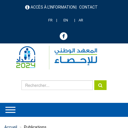
Aller
ACCÈS À L'INFORMATION
CONTACT
au
menu
contenu
header
principal
FR
EN
AR
Accueil
Publications